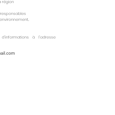
la région
o-responsables
’environnement...
d'informations à l'adresse
ail.com